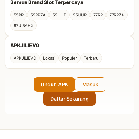
Semua Brand Slot Terpercaya
55RP
55RPZA
55UUF
55UUR
77RP
77RPZA
97UI8AHX
APKJILIEVO
APKJILIEVO
Lokasi
Populer
Terbaru
Unduh APK
Masuk
Daftar Sekarang