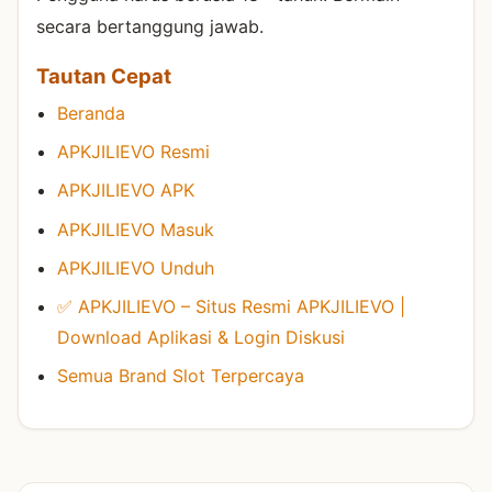
secara bertanggung jawab.
Tautan Cepat
Beranda
APKJILIEVO Resmi
APKJILIEVO APK
APKJILIEVO Masuk
APKJILIEVO Unduh
✅ APKJILIEVO – Situs Resmi APKJILIEVO |
Download Aplikasi & Login Diskusi
Semua Brand Slot Terpercaya